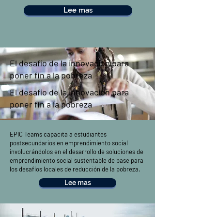
Lee mas
El desafío de la innovación para
poner fin a la pobreza
El desafío de la innovación para
poner fin a la pobreza
EPIC Teams capacita a estudiantes
postsecundarios en emprendimiento social
involucrándolos en el desarrollo de soluciones de
emprendimiento social sustentable de base para
los desafíos locales de reducción de la pobreza.
Lee mas