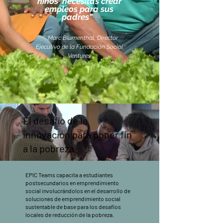
niños' necesitas crear
empleos para sus
padres"
Marc Blumenthal, Director
Ejecutivo de la Fundación Social
Ventures
El desafío de la
innovación para poner fin
a la pobreza
EPIC Teams capacita a estudiantes
postsecundarios en emprendimiento
social involucrándolos en el desarrollo de
soluciones de emprendimiento social
sustentable de base para los desafíos
locales de reducción de la pobreza.