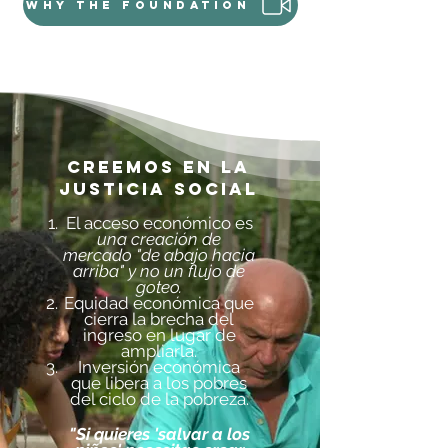
Why the Foundation
Creemos en la
justicia social
El acceso económico es
una creación de
mercado "de abajo hacia
arriba" y
no un flujo de
goteo.
Equidad económica que
cierra la brecha del
ingreso en lugar de
ampliarla.
Inversión económica
que libera a los pobres
del ciclo de la pobreza.
"Si quieres 'salvar a los