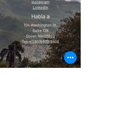
Instagram
Linkedin
Habla a
104 Washington St,
Suite 126
Dover, NH 03820
Tel:
+1 (603) 570-2606
Social Ventures Foundation es una
organización sin fines de lucro 501 (c) (3)