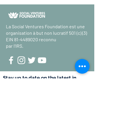
La Social Ventures Foundation est une
organisation à but non lucratif 501 (c) (3)
EIN
81-4489020
reconnu
par l'IRS.
Stay up to date on the latest in
poverty reduction news.
Submit