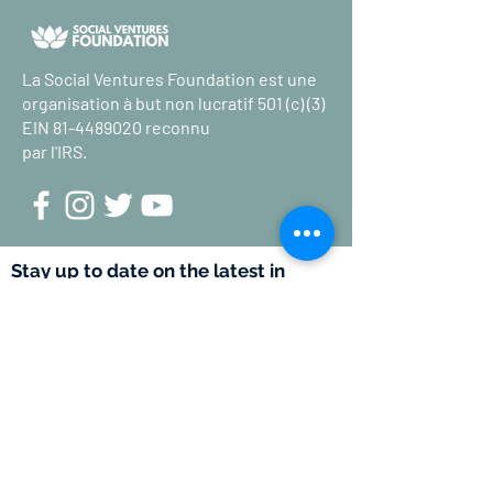
La Social Ventures Foundation est une
organisation à but non lucratif 501 (c) (3)
EIN
81-4489020
reconnu
par l'IRS.
Stay up to date on the latest in
poverty reduction news.
Submit